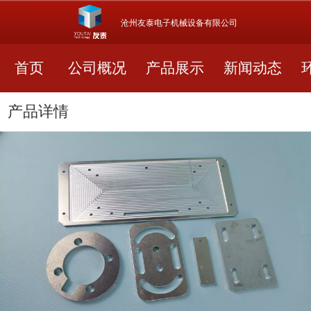
沧州友泰电子机械设备有限公司
首页
公司概况
产品展示
新闻动态
产品详情