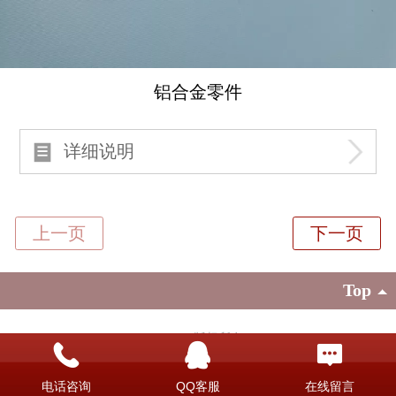
铝合金零件
详细说明
Top
©
2026 版权所有
技术支持：
北京网站建设
|
电脑版
电话咨询
QQ客服
在线留言